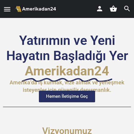
Yatırımın ve Yeni
Hayatın Başladığı Yer
Amerikadan24​
Amerika’da iş kurmak, vize almak ve yerleşmek
isteyenler için güvenilir danışmanlık.
Hemen İletişime Geç
Vizyonumuz