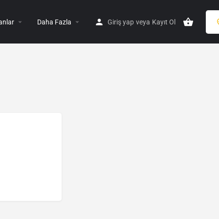
lanlar
Daha Fazla
Giriş yap
veya
Kayıt Ol