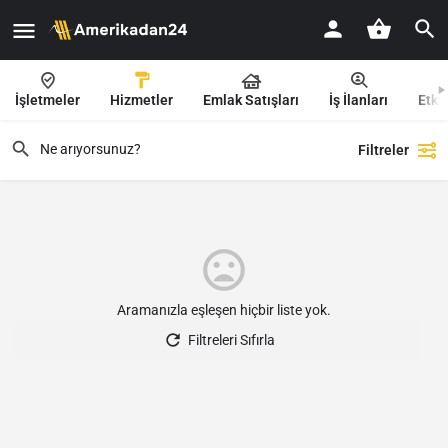
İşletmeler
Hizmetler
Emlak Satışları
İş İlanları
Etkin
Filtreler
Aramanızla eşleşen hiçbir liste yok.
Filtreleri Sıfırla